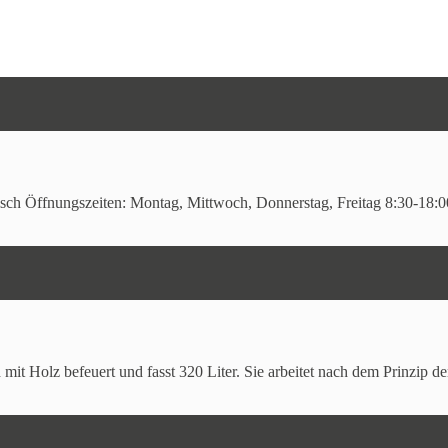
der Erdbeeren frisch von unseren Feldern rund um Trier / Zew
uf
frische Produkte
mit
hoher Qualität
, dann sind Sie bei un
Tisch Öffnungszeiten: Montag, Mittwoch, Donnerstag, Freitag 8:30-1
 mit Holz befeuert und fasst 320 Liter. Sie arbeitet nach dem Prinzip de