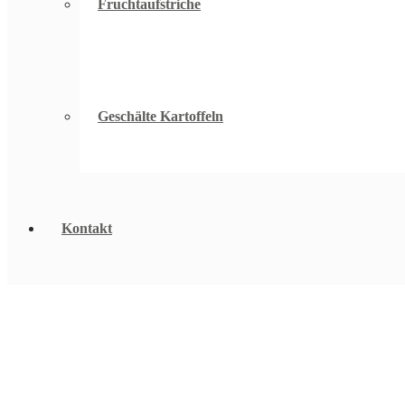
Fruchtaufstriche
Geschälte Kartoffeln
Kontakt
Herzlich willkommen beim Direktvermarkter
Legen Sie beim
Kauf
von
Obst
,
Gemüse
und
Wein
Wert a
Herzlich willkommen beim Direktvermarkter
Legen Sie beim
Kauf
von
Obst
,
Gemüse
und
Wein
Wert a