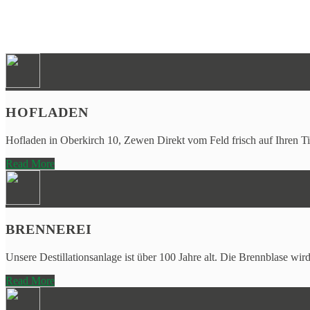
Leben wie Gott in Frankreich?
Bei uns erhalten Sie Produkte wie z. B. Salat, Kartoffeln o
Weinbergen in Frankreich eigene Produkte an.
Legen Sie beim
Kauf
von
Obst
,
Gemüse
und
Wein
Wert a
HOFLADEN
Hofladen in Oberkirch 10, Zewen Direkt vom Feld frisch auf Ihren 
Read More
BRENNEREI
Unsere Destillationsanlage ist über 100 Jahre alt. Die Brennblase wird
Read More