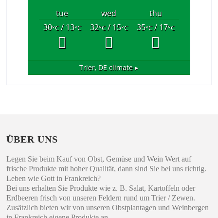
tue
wed
thu
30
/ 13
32
/ 15
35
/ 17
°C
°C
°C
°C
°C
°C
Trier, DE
climate ▸
ÜBER UNS
Legen Sie beim Kauf von Obst, Gemüse und Wein Wert auf
frische Produkte mit hoher Qualität, dann sind Sie bei uns richtig.
Leben wie Gott in Frankreich?
Bei uns erhalten Sie Produkte wie z. B. Salat, Kartoffeln oder
Erdbeeren frisch von unseren Feldern rund um Trier / Zewen.
Zusätzlich bieten wir von unseren Obstplantagen und Weinbergen
in Frankreich eigene Produkte an.